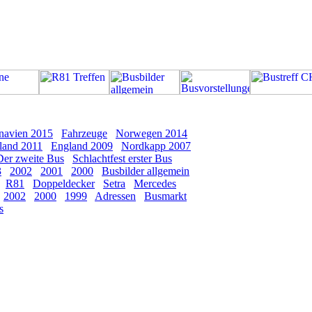
navien 2015
Fahrzeuge
Norwegen 2014
land 2011
England 2009
Nordkapp 2007
Der zweite Bus
Schlachtfest erster Bus
3
2002
2001
2000
Busbilder allgemein
R81
Doppeldecker
Setra
Mercedes
2002
2000
1999
Adressen
Busmarkt
s