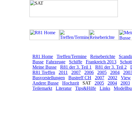
R81 Home
Treffen/Termine
Reiseberichte
Scandi
Busse
Fahrzeuge
Schiffe
Frankreich 2013
Schott
Meine Busse
R81 der 3. Teil 1
R81 der 3. Teil 2
R81 Treffen
2011
2007
2006
2005
2004
200
Busvorstellungen
Bustreff CH
2007
2002
View
Andere Busse
Hochzeit
SAT
2005
2004
2003
Teilemarkt
Literatur
Tips&Hilfe
Links
Modellbu